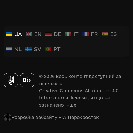
UA
EN
DE
IT
FR
ES
NL
SV
PT
© 2026 Весь контент доступний за
ліцензією
Creative Commons Attribution 4.0
International license
, якщо не
зазначено інше
Розробка вебсайту РІА Перекресток