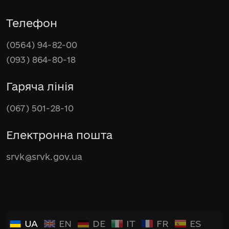
Телефон
(0564) 94-82-00
(093) 864-80-18
Гаряча лінія
(067) 501-28-10
Електронна пошта
srvk@srvk.gov.ua
UA
EN
DE
IT
FR
ES