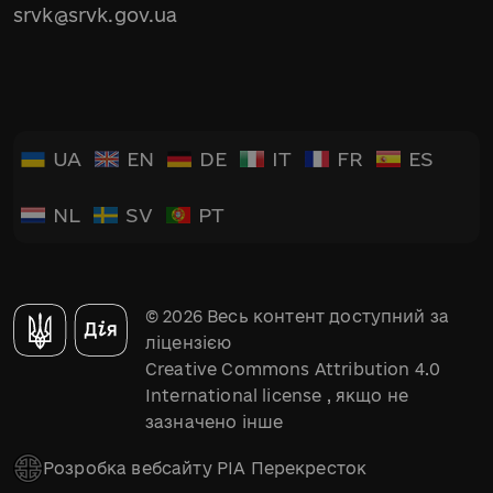
srvk@srvk.gov.ua
UA
EN
DE
IT
FR
ES
NL
SV
PT
© 2026 Весь контент доступний за
ліцензією
Creative Commons Attribution 4.0
International license
, якщо не
зазначено інше
Розробка вебсайту РІА Перекресток