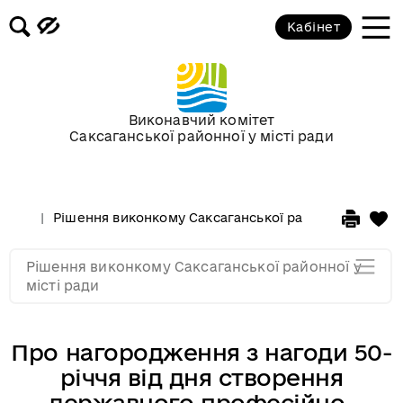
Кабінет
Засідання виконкому від 17
березня 2010 року
Засідання виконкому від 17
Виконавчий комітет
лютого 2010 року
Саксаганської районної у місті ради
Засідання виконкому від 03
лютого 2010 року
Рішення виконкому Саксаганської районної у місті 
Засідання виконкому від 20
Рішення виконкому Саксаганської районної у
січня 2010 року
місті ради
Про нагородження з нагоди 50-
річчя від дня створення
державного професійно-