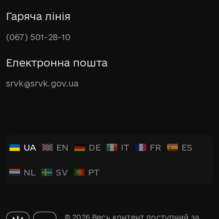
Гаряча лінія
(067) 501-28-10
Електронна пошта
srvk@srvk.gov.ua
UA
EN
DE
IT
FR
ES
NL
SV
PT
© 2026 Весь контент доступний за