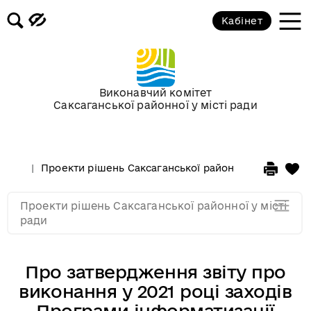
Кабінет
Проекти рішень на засідання XI
сесії VIII скликання
Сесії в 2021 році
Виконавчий комітет
Саксаганської районної у місті ради
Сесії в 2020 році
Проекти рішень Саксаганської районної у місті рад
Сесії в 2019 році
Проекти рішень Саксаганської районної у місті
Сесії в 2018 році
ради
Про затвердження звіту про
виконання у 2021 році заходів
Програми інформатизації