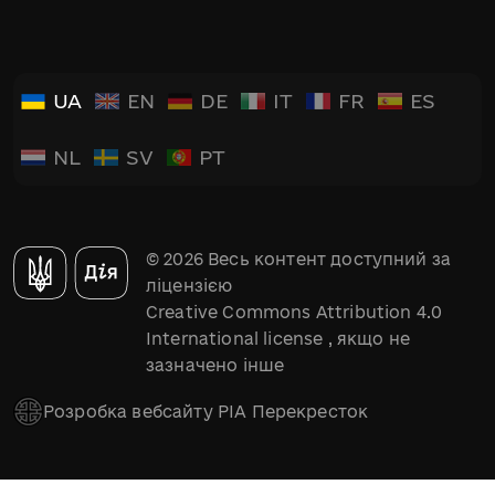
UA
EN
DE
IT
FR
ES
NL
SV
PT
© 2026 Весь контент доступний за
ліцензією
Creative Commons Attribution 4.0
International license
, якщо не
зазначено інше
Розробка вебсайту РІА Перекресток