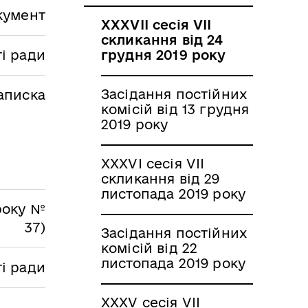
кумент
ХХХVII сесія VII
скликання від 24
ті ради
грудня 2019 року
Засідання постійних
аписка
комісій від 13 грудня
2019 року
ХХХVI сесія VII
скликання від 29
листопада 2019 року
 року №
37)
Засідання постійних
комісій від 22
листопада 2019 року
ті ради
ХХХV сесія VII