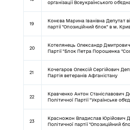
організації Всеукраїнського об'єд
Конєва Марина Іванівна
Депутат в
19
партії "Опозиційний блок" в м. Кри
Котелянець Олександр Дмитрови
20
Партії "Блок Петра Порошенка "Сол
Кочегаров Олексій Сергійович
Деп
21
Партія ветеранів Афганістану
Кравченко Антон Станіславович
Д
22
Політичної Партії "Українське об'є
Красножон Владислав Юрійович
Д
23
Політичної партії "Опозиційний бло