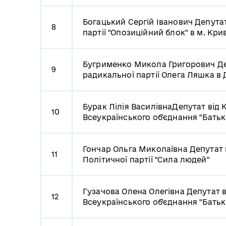
Богацький Сергій Іванович
Депутат
8
партії "Опозиційний блок" в м. Кри
Бугрименко Микола Григорович
Де
9
радикальної партії Олега Ляшка в 
Бурак Лілія Василівна
Депутат від К
10
Всеукраїнського об'єднання "Бать
Гончар Ольга Миколаївна
Депутат 
11
Політичної партії "Сила людей"
Гузачова Олена Олегівна
Депутат в
12
Всеукраїнського об'єднання "Бать