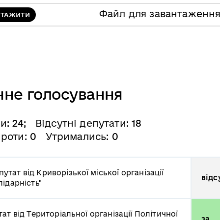
Файл для завантаженн
НТАЖИТИ
нне голосування
ли:
24
; Відсутні депутати:
18
роти:
0
Утримались:
0
путат від Криворізької міської організації
відс
ідарність"
ат від Територіальної організації Політичної
за