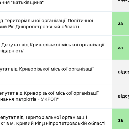
нання "Батьківщина"
ід Територіальної організації Політичної
за
вий Ріг Дніпропетровській області
ч
Депутат від Криворізької міської організації
за
ідарність"
утат від Криворізької міської організації
відс
епутат від Криворізької міської організації
відс
днання патріотів - УКРОП"
епутат від Територіальної організації
за
к" в м. Кривий Ріг Дніпропетровській області