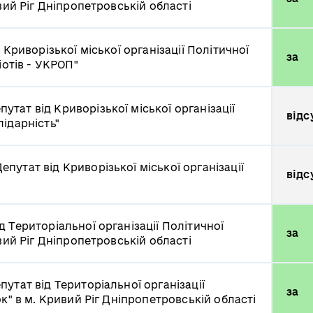
вий Ріг Дніпропетровській області
 Криворізької міської організації Політичної
за
іотів - УКРОП"
путат від Криворізької міської організації
відс
ідарність"
епутат від Криворізької міської організації
відс
д Територіальної організації Політичної
за
вий Ріг Дніпропетровській області
путат від Територіальної організації
за
к" в м. Кривий Ріг Дніпропетровській області