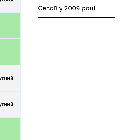
Сессії у 2009 році
утний
утний