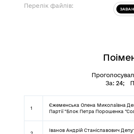
Перелік файлів:
ЗАВА
Поіме
Проголосува
За:
24
; П
Єжеменська Олена Миколаївна
Де
1
Партії "Блок Петра Порошенка "Сол
Іванов Андрій Станіславович
Депут
2