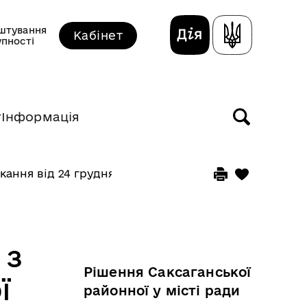
штування
Кабінет
упності
т
Інформація
икання від 24 грудня 2019 року
 з
Рішення Саксаганської
ї
районної у місті ради