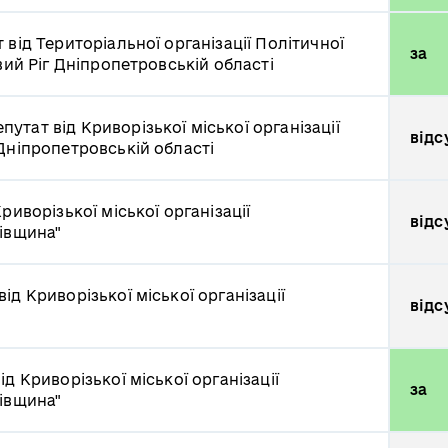
 від Територіальної організації Політичної
за
вий Ріг Дніпропетровській області
путат від Криворізької міської організації
відс
Дніпропетровській області
риворізької міської організації
відс
ківщина"
від Криворізької міської організації
відс
ід Криворізької міської організації
за
ківщина"