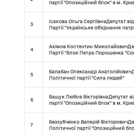
партії "Опозиційний блок" в м. Кри
Ісакова Ольга Сергіївна
Депутат від
3
Партії "Українське об'єднання патр
Акімов Костянтин Миколайович
Де
4
Партії "Блок Петра Порошенка "Сол
Балабан Олександр Анатолійович
Д
5
Політичної партії "Сила людей"
Башук Любов Вікторівна
Депутат ві
6
партії "Опозиційний блок" в м. Кри
Беззубченко Валерій Вікторович
Де
7
Політичної партії "Опозиційний бло