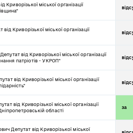
ід Криворізької міської організації
відс
ківщина"
т від Криворізької міської організації
відс
ч
Депутат від Криворізької міської організації
відс
днання патріотів - УКРОП"
путат від Криворізької міської організації
відс
ідарність"
утат від Криворізької міської організації
за
Дніпропетровській області
ович
Депутат від Криворізької міської
відс