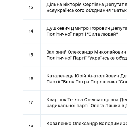
Дільна Вікторія Сергіївна
Депутат в
13
Всеукраїнського об'єднання "Бать
Душкевич Дмитро Ігорович
Депута
14
Політичної партії "Сила людей"
Залізний Олександр Миколайови
15
Політичної Партії "Українське об'є
Каталенець Юрій Анатолійович
Де
16
Партії "Блок Петра Порошенка "Сол
Квартюк Тетяна Олександрівна
Деп
17
радикальної партії Олега Ляшка в 
Коваленко Олександр Володимир
18