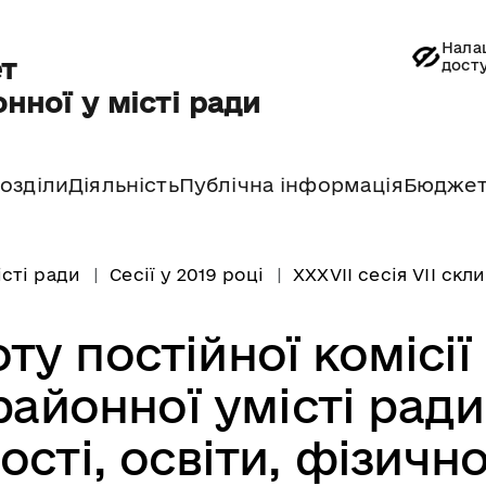
Нала
т
дост
нної у місті ради
озділи
Діяльність
Публічна інформація
Бюдже
істі ради
Сесії у 2019 році
ХХХVII сесія VII скл
ту постійної комісії
районної умісті ради
сті, освіти, фізично