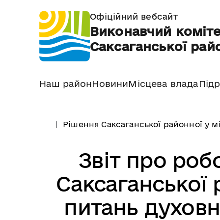
Офіційний вебсайт
Виконавчий коміте
Саксаганської райо
Наш район
Новини
Місцева влада
Підр
Рішення Саксаганської районної у м
Звіт про робо
Саксаганської 
питань духовно