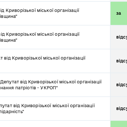
ід Криворізької міської організації
за
ківщина"
ід Криворізької міської організації
відс
ківщина"
т від Криворізької міської організації
відс
ч
Депутат від Криворізької міської організації
відс
днання патріотів - УКРОП"
путат від Криворізької міської організації
відс
ідарність"