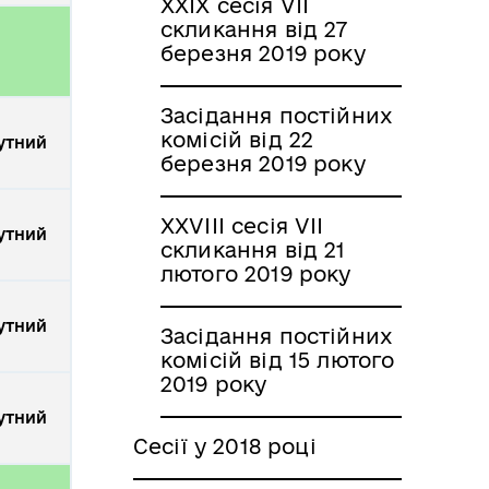
XXIX сесія VII
скликання від 27
березня 2019 року
Засідання постійних
комісій від 22
утний
березня 2019 року
XXVIII сесія VII
утний
скликання від 21
лютого 2019 року
утний
Засідання постійних
комісій від 15 лютого
2019 року
утний
Сесії у 2018 році