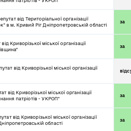
днання патріотів - УКРОП"
епутат від Територіальної організації
за
к" в м. Кривий Ріг Дніпропетровській області
 від Криворізької міської організації
за
ківщина"
путат від Криворізької міської організації
відс
ат від Криворізької міської організації
за
днання патріотів - УКРОП"
утат від Криворізької міської організації
за
Дніпропетровській області