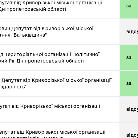
утат від Криворізької міської організації
за
Дніпропетровській області
ович
Депутат від Криворізької міської
відс
нання "Батьківщина"
ід Територіальної організації Політичної
за
вий Ріг Дніпропетровській області
ч
Депутат від Криворізької міської організації
за
ідарність"
утат від Криворізької міської організації
відс
епутат від Криворізької міської організації
відс