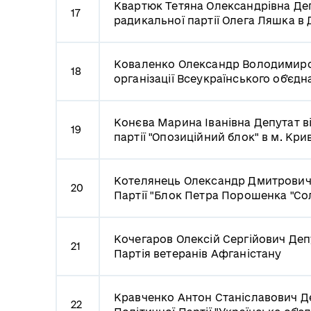
Квартюк Тетяна Олександрівна
Деп
17
радикальної партії Олега Ляшка в 
Коваленко Олександр Володимир
18
організації Всеукраїнського об'єд
Конєва Марина Іванівна
Депутат в
19
партії "Опозиційний блок" в м. Кри
Котелянець Олександр Дмитрови
20
Партії "Блок Петра Порошенка "Сол
Кочегаров Олексій Сергійович
Деп
21
Партія ветеранів Афганістану
Кравченко Антон Станіславович
Д
22