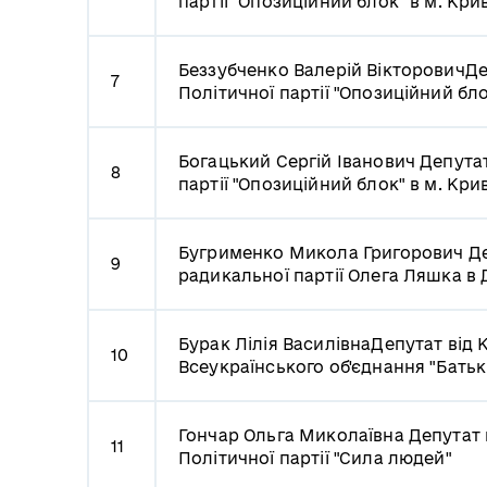
партії "Опозиційний блок" в м. Кри
Беззубченко Валерій Вікторович
Де
7
Політичної партії "Опозиційний бло
Богацький Сергій Іванович
Депутат
8
партії "Опозиційний блок" в м. Кри
Бугрименко Микола Григорович
Де
9
радикальної партії Олега Ляшка в 
Бурак Лілія Василівна
Депутат від К
10
Всеукраїнського об'єднання "Бать
Гончар Ольга Миколаївна
Депутат 
11
Політичної партії "Сила людей"