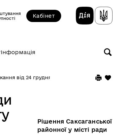
штування
Кабінет
упності
т
Інформація
икання від 24 грудня 2019 року
ди
ту
Рішення Саксаганської
районної у місті ради