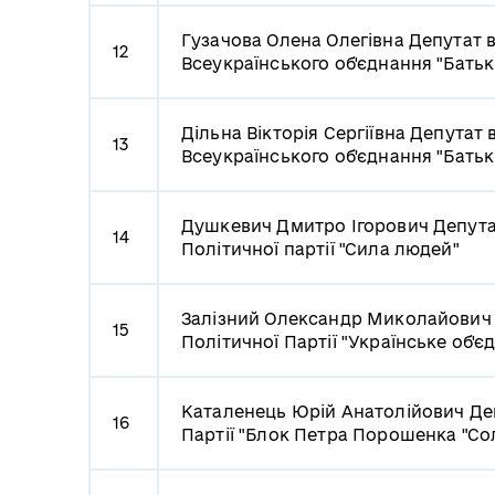
Гузачова Олена Олегівна
Депутат в
12
Всеукраїнського об'єднання "Бать
Дільна Вікторія Сергіївна
Депутат в
13
Всеукраїнського об'єднання "Бать
Душкевич Дмитро Ігорович
Депута
14
Політичної партії "Сила людей"
Залізний Олександр Миколайови
15
Політичної Партії "Українське об'є
Каталенець Юрій Анатолійович
Де
16
Партії "Блок Петра Порошенка "Сол