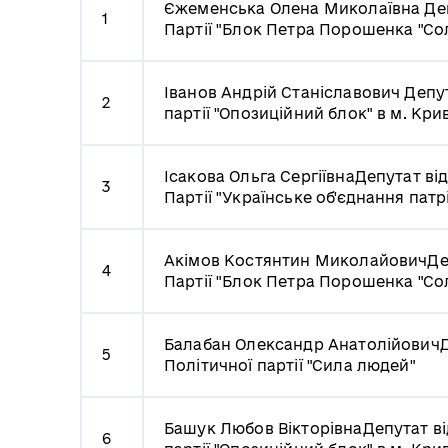
Єжеменська Олена Миколаївна
Де
1
Партії "Блок Петра Порошенка "Сол
Іванов Андрій Станіславович
Депут
2
партії "Опозиційний блок" в м. Кри
Ісакова Ольга Сергіївна
Депутат від
3
Партії "Українське об'єднання патр
Акімов Костянтин Миколайович
Де
4
Партії "Блок Петра Порошенка "Сол
Балабан Олександр Анатолійович
Д
5
Політичної партії "Сила людей"
Башук Любов Вікторівна
Депутат ві
6