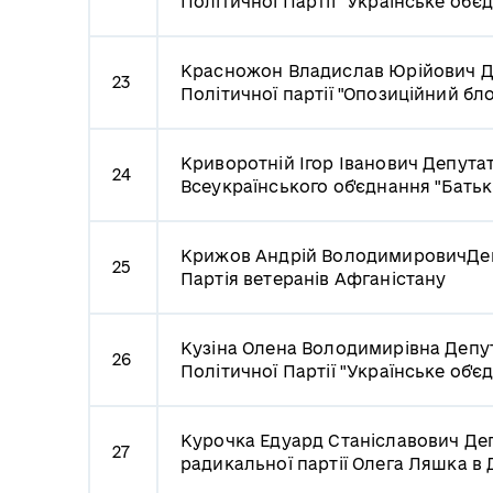
Політичної Партії "Українське об'є
Красножон Владислав Юрійович
Д
23
Політичної партії "Опозиційний бло
Криворотній Ігор Іванович
Депутат
24
Всеукраїнського об'єднання "Бать
Крижов Андрій Володимирович
Де
25
Партія ветеранів Афганістану
Кузіна Олена Володимирівна
Депут
26
Політичної Партії "Українське об'є
Курочка Едуард Станіславович
Деп
27
радикальної партії Олега Ляшка в 