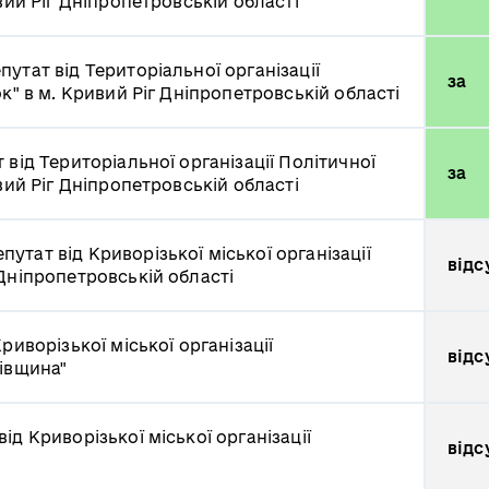
вий Ріг Дніпропетровській області
путат від Територіальної організації
за
к" в м. Кривий Ріг Дніпропетровській області
 від Територіальної організації Політичної
за
вий Ріг Дніпропетровській області
путат від Криворізької міської організації
відс
Дніпропетровській області
риворізької міської організації
відс
ківщина"
від Криворізької міської організації
відс