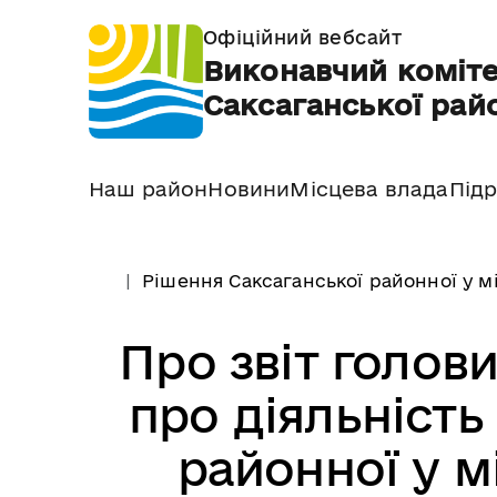
Офіційний вебсайт
Виконавчий коміте
Саксаганської райо
Наш район
Новини
Місцева влада
Підр
Рішення Саксаганської районної у м
Про звіт голови
про діяльність
районної у мі