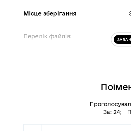
Місце зберігання
Перелік файлів:
ЗАВА
Поіме
Проголосува
За:
24
; П