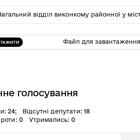
Загальний відділ виконкому районної у міс
Файл для завантаженн
НТАЖИТИ
нне голосування
ли:
24
; Відсутні депутати:
18
роти:
0
Утримались:
0