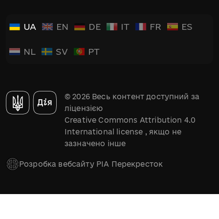
UA
EN
DE
IT
FR
ES
NL
SV
PT
© 2026 Весь контент доступний за
ліцензією
Creative Commons Attribution 4.0
International license
, якщо не
зазначено інше
Розробка вебсайту РІА Перекресток