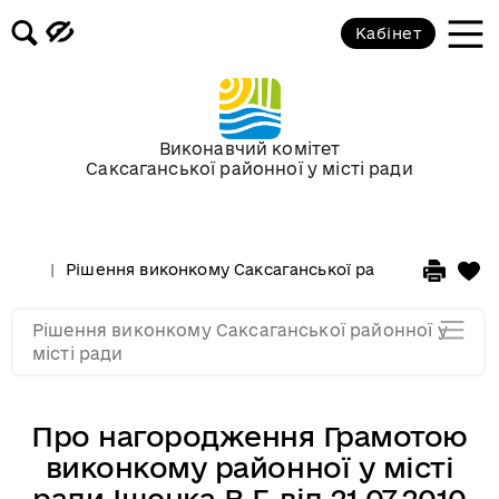
Кабінет
Засідання виконкому від 17
березня 2010 року
Засідання виконкому від 17
Виконавчий комітет
лютого 2010 року
Саксаганської районної у місті ради
Засідання виконкому від 03
лютого 2010 року
Рішення виконкому Саксаганської районної у місті 
Засідання виконкому від 20
Рішення виконкому Саксаганської районної у
січня 2010 року
місті ради
Про нагородження Грамотою
виконкому районної у місті
ради Іщенка В.Г. від 21.07.2010