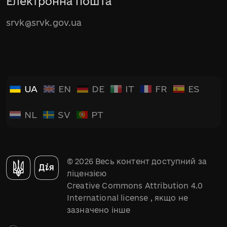
Електронна пошта
srvk@srvk.gov.ua
UA
EN
DE
IT
FR
ES
NL
SV
PT
© 2026 Весь контент доступний за
ліцензією
Creative Commons Attribution 4.0
International license
, якщо не
зазначено інше