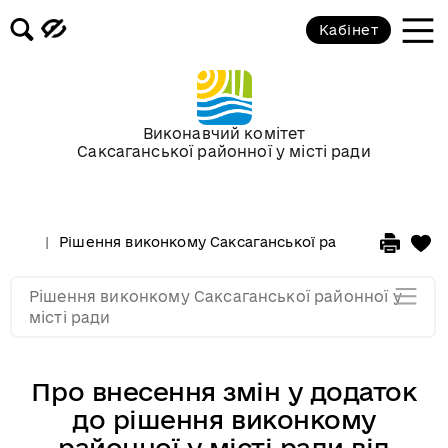
Кабінет
Засідання виконкому від 17
березня 2010 року
Засідання виконкому від 17
Виконавчий комітет
лютого 2010 року
Саксаганської районної у місті ради
Засідання виконкому від 03
лютого 2010 року
Рішення виконкому Саксаганської районної у місті 
Засідання виконкому від 20
Рішення виконкому Саксаганської районної у
січня 2010 року
місті ради
Про внесення змін у додаток
до рішення виконкому
районної у місті ради від