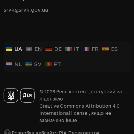
srvk@srvk.gov.ua
UA
EN
DE
IT
FR
ES
NL
SV
PT
© 2026 Весь контент доступний за
ліцензією
Creative Commons Attribution 4.0
International license
, якщо не
зазначено інше
Розробка вебсайту РІА Перекресток