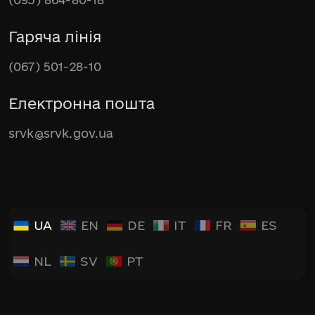
Гаряча лінія
(067) 501-28-10
Електронна пошта
srvk@srvk.gov.ua
UA
EN
DE
IT
FR
ES
NL
SV
PT