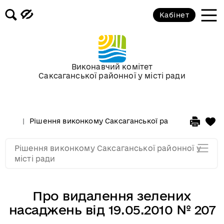
Кабінет
Засідання виконкому від 17
березня 2010 року
Засідання виконкому від 17
Виконавчий комітет
лютого 2010 року
Саксаганської районної у місті ради
Засідання виконкому від 03
лютого 2010 року
Рішення виконкому Саксаганської районної у місті 
Засідання виконкому від 20
Рішення виконкому Саксаганської районної у
січня 2010 року
місті ради
Про видалення зелених
насаджень від 19.05.2010 № 207