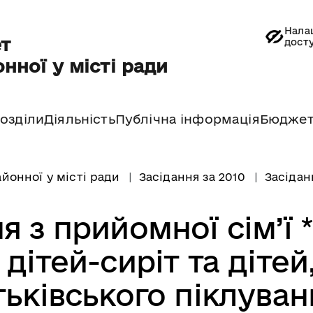
Нала
т
дост
нної у місті ради
озділи
Діяльність
Публічна інформація
Бюдже
йонної у місті ради
Засідання за 2010
Засідан
 з прийомної сім’ї *
дітей-сиріт та дітей
ьківського піклуван