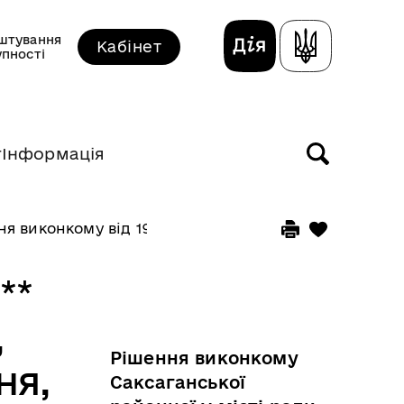
штування
Кабінет
упності
т
Інформація
ня виконкому від 19 травня 2010 року
**
,
Рішення виконкому
ня,
Саксаганської