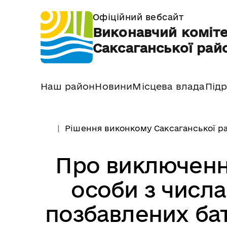
Офіційний вебсайт
Виконавчий коміте
Саксаганської райо
Наш район
Новини
Місцева влада
Підр
Рішення виконкому Саксаганської ра
Про виключення
особи з числа 
позбавлених бат