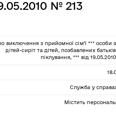
19.05.2010 № 213
о виключення з прийомної сім’ї *** особи 
дітей-сиріт та дітей, позбавлених батькі
піклування, *** від 19.05.201
18.
Служба у справах
Містить персональн