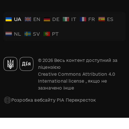
UA
EN
DE
IT
FR
ES
NL
SV
PT
© 2026 Весь контент доступний за
ліцензією
Creative Commons Attribution 4.0
International license
, якщо не
зазначено інше
Розробка вебсайту РІА Перекресток