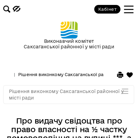
Кабінет
Засідання виконкому від 17
березня 2010 року
Засідання виконкому від 17
Виконавчий комітет
лютого 2010 року
Саксаганської районної у місті ради
Засідання виконкому від 03
лютого 2010 року
Рішення виконкому Саксаганської районної у місті 
Засідання виконкому від 20
Рішення виконкому Саксаганської районної у
січня 2010 року
місті ради
Про видачу свідоцтва про
право власності на ½ частку
домоволодіння на вулиці ***, а