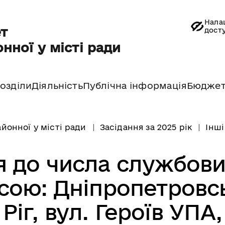
Нала
т
дост
нної у місті ради
озділи
Діяльність
Публічна інформація
Бюдже
йонної у місті ради
Засідання за 2025 рік
Інші
 до числа службов
есою: Дніпропетровс
Ріг, вул. Героїв УПА,