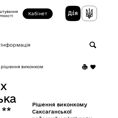
штування
Кабінет
упності
т
Інформація
 рішення виконкому прийняті у листопаді 2025 рок
их
ька
Рішення виконкому
 **
Саксаганської