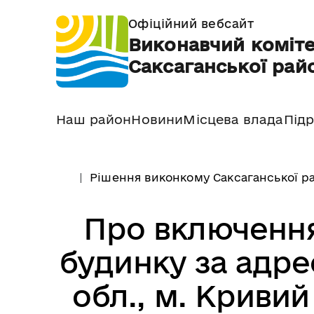
Офіційний вебсайт
Виконавчий коміте
Саксаганської райо
Наш район
Новини
Місцева влада
Підр
Рішення виконкому Саксаганської ра
Про включення
будинку за адр
обл., м. Кривий 