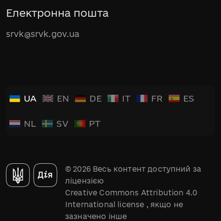
Електронна пошта
srvk@srvk.gov.ua
UA
EN
DE
IT
FR
ES
NL
SV
PT
© 2026 Весь контент доступний за
ліцензією
Creative Commons Attribution 4.0
International license
, якщо не
зазначено інше