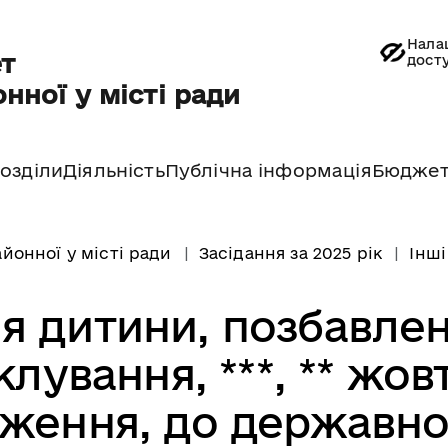
Нала
т
дост
нної у місті ради
озділи
Діяльність
Публічна інформація
Бюдже
йонної у місті ради
Засідання за 2025 рік
Інші
я дитини, позбавлен
клування, ***, ** жов
дження, до державно