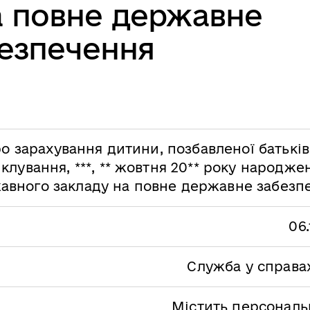
а повне державне
езпечення
о зарахування дитини, позбавленої батьків
іклування, ***, ** жовтня 20** року народже
авного закладу на повне державне забезп
06.
Служба у справах
Містить персональн