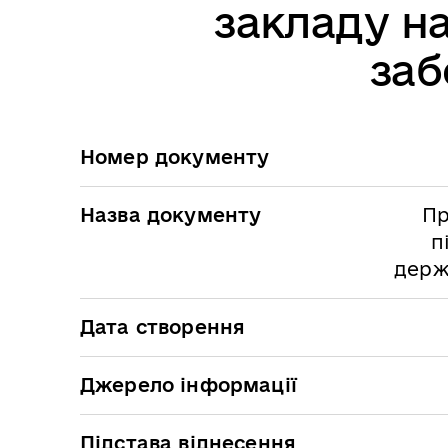
закладу н
заб
Номер документу
Назва документу
Пр
п
держ
Дата створення
Джерело інформації
Підстава віднесення