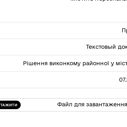
П
Текстовый до
Рішення виконкому районної у міст
07
Файл для завантаженн
НТАЖИТИ