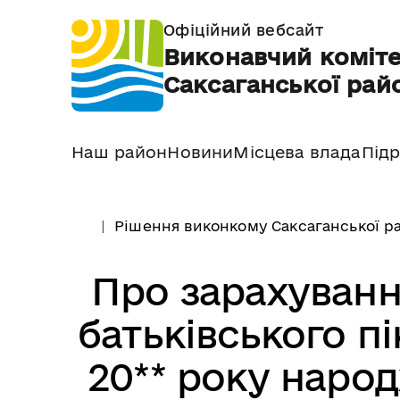
Офіційний вебсайт
Виконавчий коміте
Саксаганської райо
Наш район
Новини
Місцева влада
Підр
Рішення виконкому Саксаганської ра
Про зарахуванн
батьківського пі
20** року наро