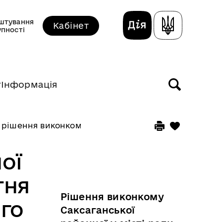
штування
Кабінет
упності
т
Інформація
 рішення виконкому прийняті у листопаді 2025 рок
ої
тня
Рішення виконкому
го
Саксаганської