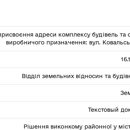
присвоєння адреси комплексу будівель та 
виробничого призначення: вул. Ковальсь
16.
Відділ земельних відносин та буді
Зе
Текстовый до
Рішення виконкому районної у міст