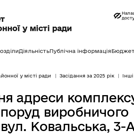
Нала
т
дост
нної у місті ради
озділи
Діяльність
Публічна інформація
Бюдже
йонної у місті ради
Засідання за 2025 рік
Інші
ня адреси комплекс
 споруд виробничого
вул. Ковальська, 3-