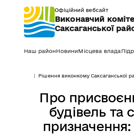
Офіційний вебсайт
Виконавчий коміте
Саксаганської райо
Наш район
Новини
Місцева влада
Підр
Рішення виконкому Саксаганської ра
Про присвоєн
будівель та
призначення: 