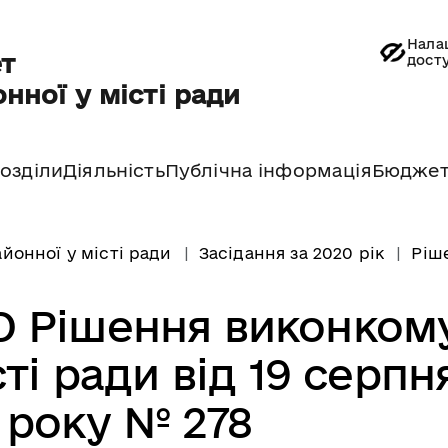
Нала
т
дост
нної у місті ради
озділи
Діяльність
Публічна інформація
Бюдже
йонної у місті ради
Засідання за 2020 рік
Ріш
 Рішення виконком
ті ради від 19 серпн
 року № 278