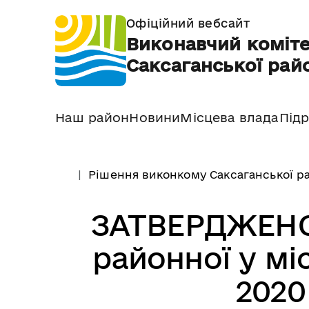
Офіційний вебсайт
Виконавчий коміте
Саксаганської райо
Наш район
Новини
Місцева влада
Підр
Рішення виконкому Саксаганської ра
ЗАТВЕРДЖЕНО
районної у міс
2020