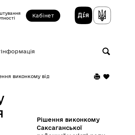
штування
Кабінет
упності
т
Інформація
ення виконкому від 19 серпня 2020 року
у
я
Рішення виконкому
Саксаганської