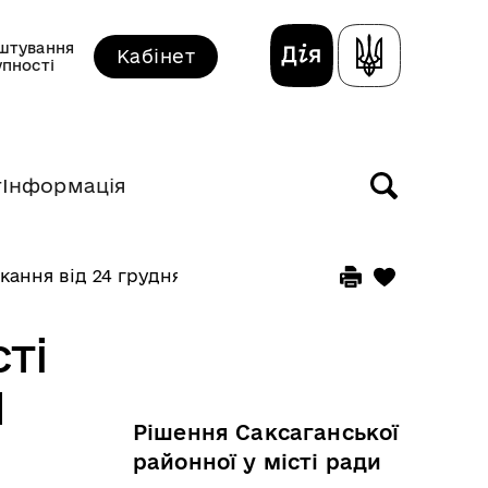
штування
Кабінет
упності
т
Інформація
икання від 24 грудня 2019 року
ті
1
Рішення Саксаганської
районної у місті ради