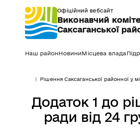
Офіційний вебсайт
Виконавчий коміте
Саксаганської райо
Наш район
Новини
Місцева влада
Підр
Рішення Саксаганської районної у м
Додаток 1 до рі
ради від 24 г