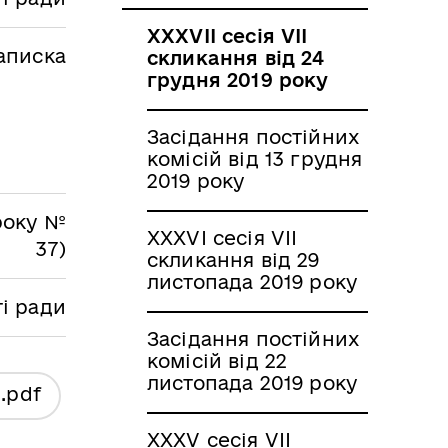
ХХХVII сесія VII
аписка
скликання від 24
грудня 2019 року
Засідання постійних
комісій від 13 грудня
2019 року
 року №
ХХХVI сесія VII
37)
скликання від 29
листопада 2019 року
ті ради
Засідання постійних
комісій від 22
листопада 2019 року
я
.pdf
ХХХV сесія VII