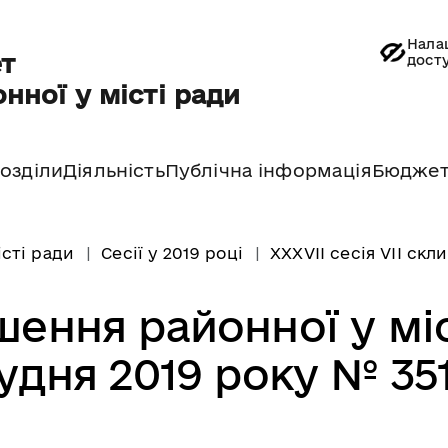
Нала
т
дост
нної у місті ради
озділи
Діяльність
Публічна інформація
Бюдже
істі ради
Сесії у 2019 році
ХХХVII сесія VII скл
шення районної у міс
рудня 2019 року № 35