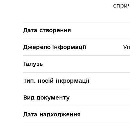
сприч
Дата створення
Джерело інформації
Уп
Галузь
Тип, носій інформації
Вид документу
Дата надходження