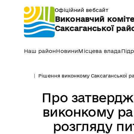
Офіційний вебсайт
Виконавчий коміте
Саксаганської райо
Наш район
Новини
Місцева влада
Підр
Рішення виконкому Саксаганської ра
Про затвердж
виконкому рай
розгляду пи