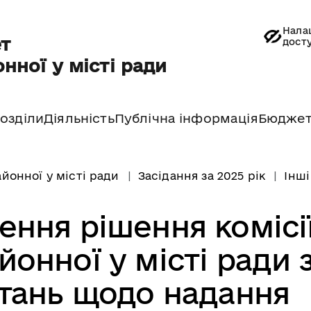
Нала
т
дост
нної у місті ради
озділи
Діяльність
Публічна інформація
Бюдже
йонної у місті ради
Засідання за 2025 рік
Інші
ення рішення комісі
онної у місті ради 
тань щодо надання