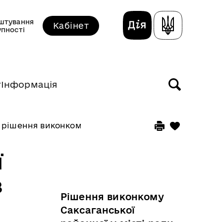
штування
Кабінет
упності
т
Інформація
 рішення виконкому прийняті у жовтні 2025 року
ї
з
Рішення виконкому
Саксаганської