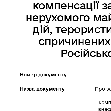
компенсації з
нерухомого май
дій, терористи
спричинених
Російськ
Номер документу
Назва документу
Про з
комп
внас