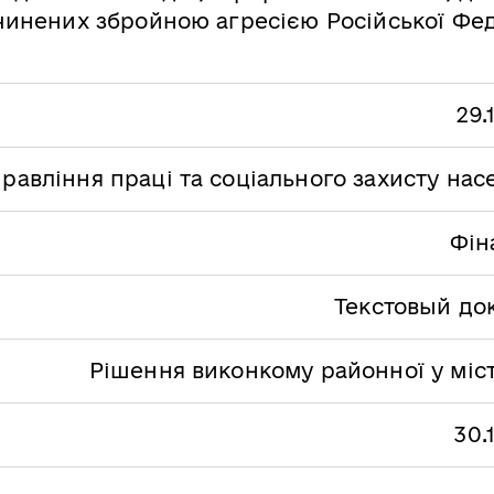
инених збройною агресією Російської Фед
29.
равління праці та соціального захисту на
Фін
Текстовый до
Рішення виконкому районної у міст
30.