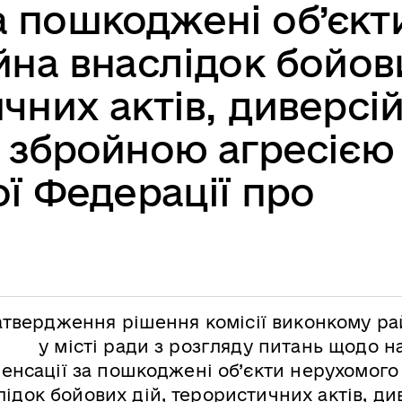
а пошкоджені об’єкт
на внаслідок бойов
чних актів, диверсій
 збройною агресією
ої Федерації про
атвердження рішення комісії виконкому ра
у місті ради з розгляду питань щодо 
енсації за пошкоджені об’єкти нерухомого
лідок бойових дій, терористичних актів, ди