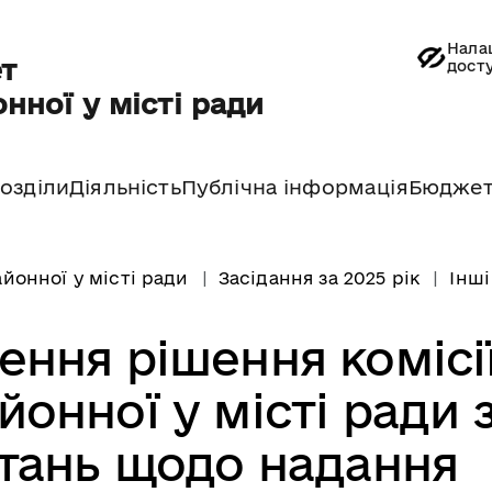
Нала
т
дост
нної у місті ради
озділи
Діяльність
Публічна інформація
Бюдже
йонної у місті ради
Засідання за 2025 рік
Інші
ення рішення комісі
онної у місті ради 
тань щодо надання