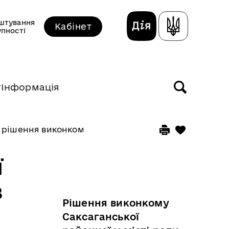
штування
Кабінет
упності
т
Інформація
 рішення виконкому прийняті у жовтні 2025 року
ї
з
Рішення виконкому
Саксаганської