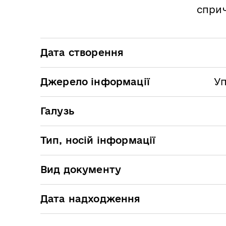
сприч
Дата створення
Джерело інформації
Уп
Галузь
Тип, носій інформації
Вид документу
Дата надходження