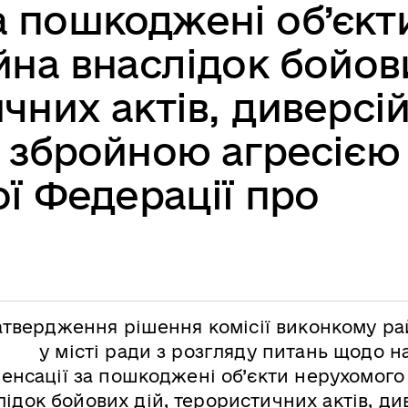
а пошкоджені об’єкт
на внаслідок бойов
чних актів, диверсій
 збройною агресією
ої Федерації про
атвердження рішення комісії виконкому ра
у місті ради з розгляду питань щодо 
енсації за пошкоджені об’єкти нерухомого
лідок бойових дій, терористичних актів, ди