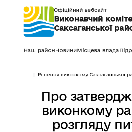
Офіційний вебсайт
Виконавчий коміте
Саксаганської райо
Наш район
Новини
Місцева влада
Підр
Рішення виконкому Саксаганської ра
Про затвердж
виконкому рай
розгляду пи