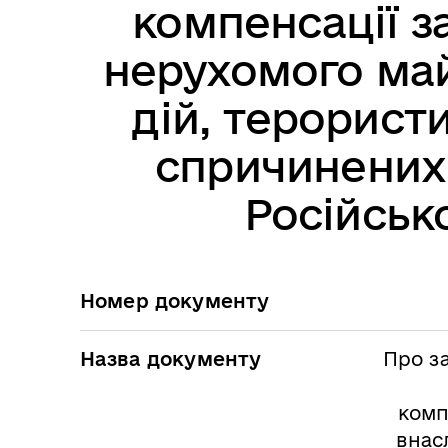
компенсації з
нерухомого май
дій, терористи
спричинених
Російськ
Номер документу
Назва документу
Про з
комп
внас