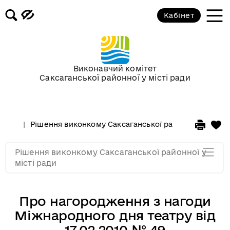
Кабінет
Засідання виконкому від 17
березня 2010 року
Засідання виконкому від 17
Виконавчий комітет
лютого 2010 року
Саксаганської районної у місті ради
Засідання виконкому від 03
лютого 2010 року
Рішення виконкому Саксаганської районної у місті 
Засідання виконкому від 20
Рішення виконкому Саксаганської районної у
січня 2010 року
місті ради
Про нагородження з нагоди
Міжнародного дня театру від
17.02.2010 № 49