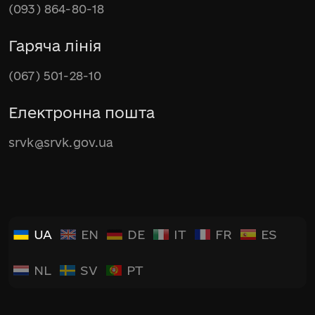
(093) 864-80-18
Гаряча лінія
(067) 501-28-10
Електронна пошта
srvk@srvk.gov.ua
UA
EN
DE
IT
FR
ES
NL
SV
PT