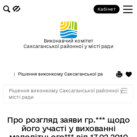
Кабінет
Засідання виконкому від 17
березня 2010 року
Засідання виконкому від 17
Виконавчий комітет
лютого 2010 року
Саксаганської районної у місті ради
Засідання виконкому від 03
лютого 2010 року
Рішення виконкому Саксаганської районної у місті 
Засідання виконкому від 20
Рішення виконкому Саксаганської районної у
січня 2010 року
місті ради
Про розгляд заяви гр.*** щодо
його участі у вихованні
малолітнього*** від 17.02.2010