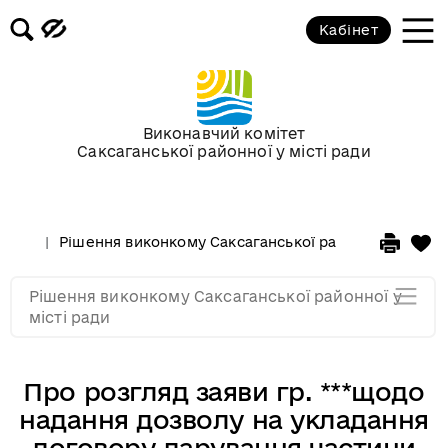
Кабінет
Засідання виконкому від 17
березня 2010 року
Засідання виконкому від 17
Виконавчий комітет
лютого 2010 року
Саксаганської районної у місті ради
Засідання виконкому від 03
лютого 2010 року
Рішення виконкому Саксаганської районної у місті 
Засідання виконкому від 20
Рішення виконкому Саксаганської районної у
січня 2010 року
місті ради
Про розгляд заяви гр. ***щодо
надання дозволу на укладання
договору дарування частини