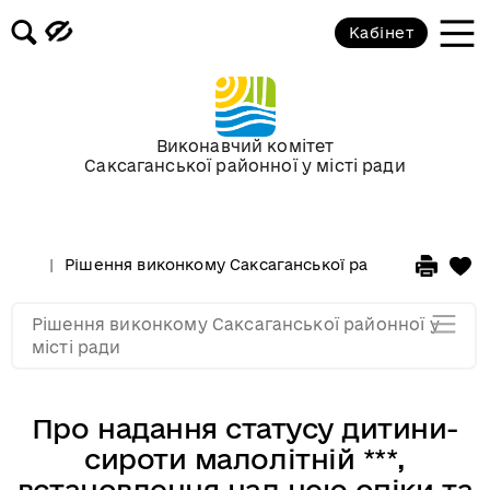
Кабінет
Засідання виконкому від 17
березня 2010 року
Засідання виконкому від 17
Виконавчий комітет
лютого 2010 року
Саксаганської районної у місті ради
Засідання виконкому від 03
лютого 2010 року
Рішення виконкому Саксаганської районної у місті 
Засідання виконкому від 20
Рішення виконкому Саксаганської районної у
січня 2010 року
місті ради
Про надання статусу дитини-
сироти малолітній ***,
встановлення над нею опіки та