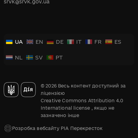
srvk@srvk.gov.ua
UA
EN
DE
IT
FR
ES
NL
SV
PT
© 2026 Весь контент доступний за
ліцензією
Creative Commons Attribution 4.0
International license
, якщо не
зазначено інше
Розробка вебсайту РІА Перекресток