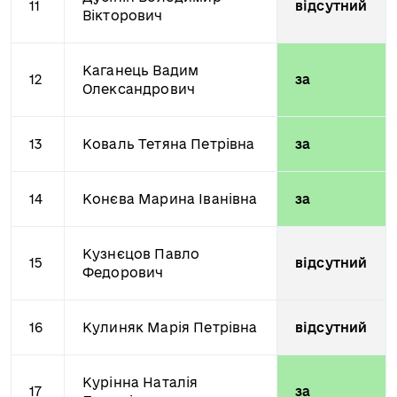
11
відсутний
Вікторович
Каганець Вадим
12
за
Олександрович
13
Коваль Тетяна Петрівна
за
14
Конєва Марина Іванівна
за
Кузнєцов Павло
15
відсутний
Федорович
16
Кулиняк Марія Петрівна
відсутний
Курінна Наталія
17
за