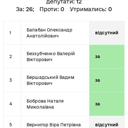
депутати:
12
За:
26
; Проти:
0
Утримались:
0
Балабан Олександр
1
відсутний
Анатолійович
Беззубченко Валерій
2
за
Вікторович
Бершадський Вадим
3
за
Вікторович
Боброва Наталя
4
за
Миколаївна
5
Вернигор Віра Петрівна
відсутний