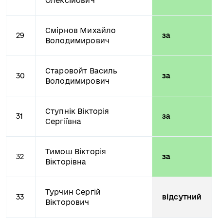
Олексійович
Смірнов Михайло
29
за
Володимирович
Старовойт Василь
30
за
Володимирович
Ступнік Вікторія
31
за
Сергіївна
Тимош Вікторія
32
за
Вікторівна
Турчин Сергій
33
відсутний
Вікторович