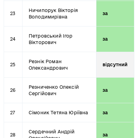
Ничипорук Вікторія
23
за
Володимирівна
Петровський Ігор
24
за
Вікторович
Резнік Роман
25
відсутний
Олександрович
Резниченко Олексій
26
за
Сергійович
27
Сімоник Тетяна Юріївна
за
Сердечний Андрій
28
за