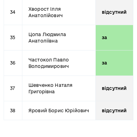
Хворост Ілля
34
відсутний
Анатолійович
Цопа Людмила
35
за
Анатоліївна
Частокол Павло
36
за
Володимирович
Шевченко Наталя
37
відсутний
Григорівна
38
Яровий Борис Юрійович
відсутний