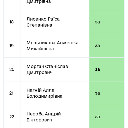
Дмитрівна
Лисенко Раїса
18
за
Степанівна
Мельникова Анжеліка
19
за
Михайлівна
Моргач Станіслав
20
за
Дмитрович
Нагній Алла
21
за
Володимирівна
Нероба Андрій
22
за
Вікторович