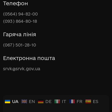
Телефон
(0564) 94-82-00
(093) 864-80-18
Гаряча лінія
(067) 501-28-10
Електронна пошта
srvk@srvk.gov.ua
UA
EN
DE
IT
FR
ES