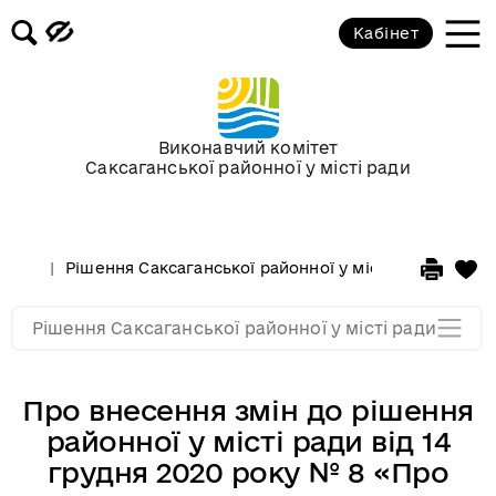
Кабінет
Сесії у 2013 році
Сесії у 2012 році
Виконавчий комітет
Саксаганської районної у місті ради
Сессії у 2011 році
Сессії у 2010 році
Рішення Саксаганської районної у місті ради
Сесі
Сессії у 2009 році
Рішення Саксаганської районної у місті ради
Про внесення змін до рішення
районної у місті ради від 14
грудня 2020 року № 8 «Про