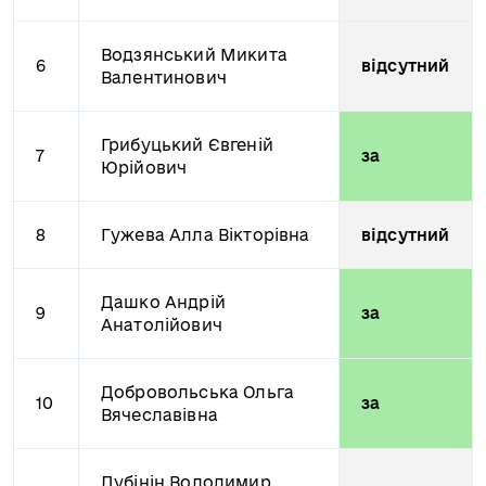
Водзянський Микита
6
відсутний
Валентинович
Грибуцький Євгеній
7
за
Юрійович
8
Гужева Алла Вікторівна
відсутний
Дашко Андрій
9
за
Анатолійович
Добровольська Ольга
10
за
Вячеславівна
Дубінін Володимир