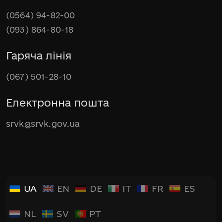
(0564) 94-82-00
(093) 864-80-18
Гаряча лінія
(067) 501-28-10
Електронна пошта
srvk@srvk.gov.ua
UA
EN
DE
IT
FR
ES
NL
SV
PT