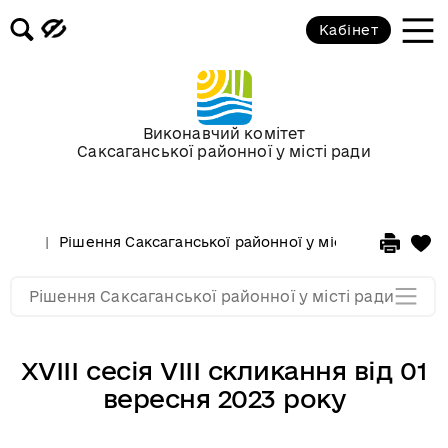
Кабінет
Сесії у 2013 році
Сесії у 2012 році
Виконавчий комітет
Саксаганської районної у місті ради
Сессії у 2011 році
Сессії у 2010 році
Рішення Саксаганської районної у місті ради
Сесі
Сессії у 2009 році
Рішення Саксаганської районної у місті ради
XVIIІ сесія VIII скликання від 01
вересня 2023 року