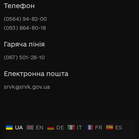
Телефон
(0564) 94-82-00
(093) 864-80-18
Гаряча лінія
(067) 501-28-10
Електронна пошта
srvk@srvk.gov.ua
UA
EN
DE
IT
FR
ES