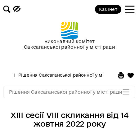
Кабінет
Сесії у 2013 році
Сесії у 2012 році
Виконавчий комітет
Саксаганської районної у місті ради
Сессії у 2011 році
Сессії у 2010 році
Рішення Саксаганської районної у місті ради
Сесі
Сессії у 2009 році
Рішення Саксаганської районної у місті ради
XІІІ сесії VІІІ скликання від 14
жовтня 2022 року