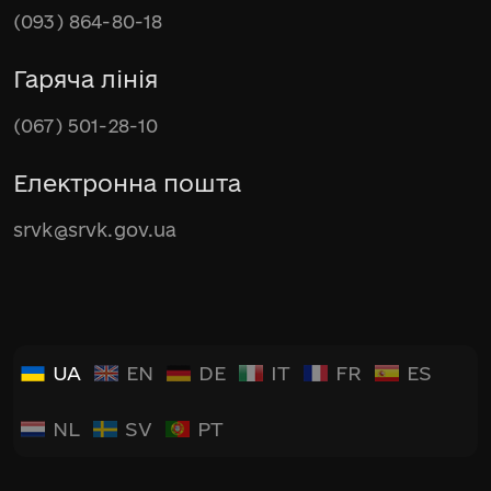
(093) 864-80-18
Гаряча лінія
(067) 501-28-10
Електронна пошта
srvk@srvk.gov.ua
UA
EN
DE
IT
FR
ES
NL
SV
PT