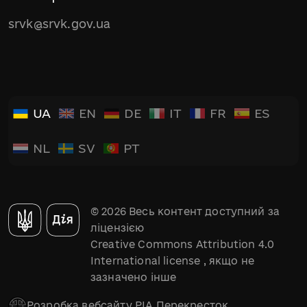
srvk@srvk.gov.ua
UA
EN
DE
IT
FR
ES
NL
SV
PT
© 2026 Весь контент доступний за
ліцензією
Creative Commons Attribution 4.0
International license
, якщо не
зазначено інше
Розробка вебсайту РІА Перекресток