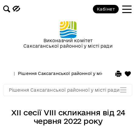
Кабінет
Сесії у 2013 році
Сесії у 2012 році
Виконавчий комітет
Саксаганської районної у місті ради
Сессії у 2011 році
Сессії у 2010 році
Рішення Саксаганської районної у місті ради
Сесі
Сессії у 2009 році
Рішення Саксаганської районної у місті ради
XІІ сесії VІІІ скликання від 24
червня 2022 року