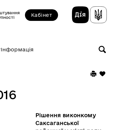
штування
Кабінет
упності
т
Інформація
016
Рішення виконкому
Саксаганської