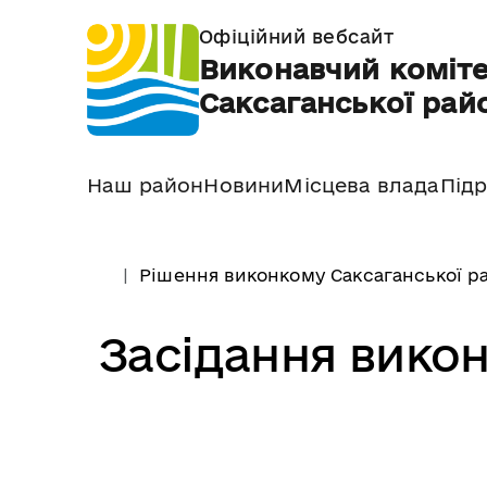
Офіційний вебсайт
Виконавчий коміте
Саксаганської райо
Наш район
Новини
Місцева влада
Підр
Рішення виконкому Саксаганської ра
Засідання викон