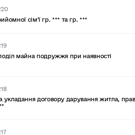
220
мної сім’ї гр. *** та гр. ***
219
на поділ майна подружжя при наявності
218
* на укладання договору дарування житла, пра
**
217