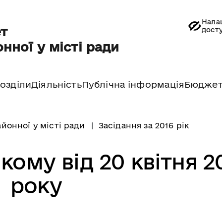
Нала
т
дост
нної у місті ради
озділи
Діяльність
Публічна інформація
Бюдже
йонної у місті ради
Засідання за 2016 рік
кому від 20 квітня 2
року