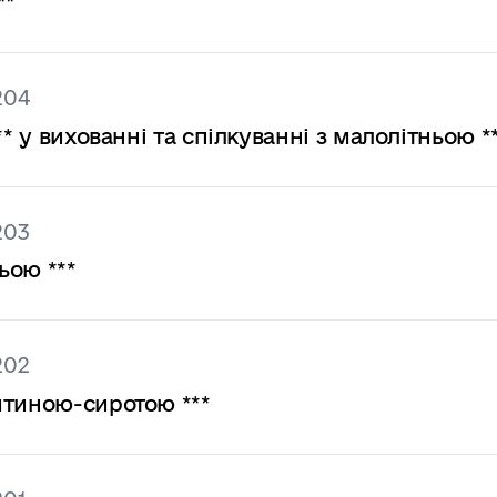
**
204
* у вихованні та спілкуванні з малолітньою *
203
ьою ***
202
итиною-сиротою ***