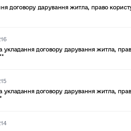
ання договору дарування житла, право корис
216
* на укладання договору дарування житла, пра
**
215
* на укладання договору дарування житла, пра
*
214