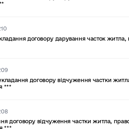
**
210
кладання договору дарування часток житла,
209
на укладання договору відчуження частки житл
 ***
208
ання договору відчуження частки житла, прав
 ***