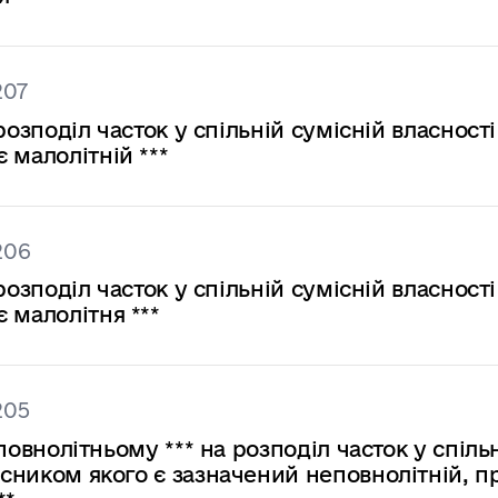
207
 розподіл часток у спільній сумісній власності
 малолітній ***
206
 розподіл часток у спільній сумісній власності
 малолітня ***
205
еповнолітньому *** на розподіл часток у спіль
асником якого є зазначений неповнолітній, п