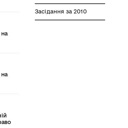
Засідання за 2010
 на
 на
ній
раво