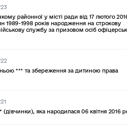
223
ому районної у місті ради від 17 лютого 201
н 1989-1998 років народження на строкову
 військову службу за призовом осіб офіцерсь
222
ньою *** та збереження за дитиною права
221
 (дівчинки), яка народилася 06 квітня 2016 р