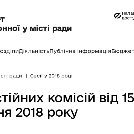
Нала
т
дост
нної у місті ради
озділи
Діяльність
Публічна інформація
Бюдже
істі ради
Сесії у 2018 році
тійних комісій від 1
ня 2018 року