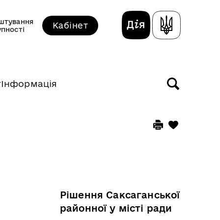
штування
Кабінет
упності
т
Інформація
5
Рішення Саксаганської
районної у місті ради