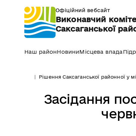
Офіційний вебсайт
Виконавчий коміте
Саксаганської райо
Наш район
Новини
Місцева влада
Підр
Рішення Саксаганської районної у м
Засідання пос
черв