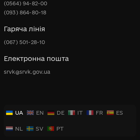
(0564) 94-82-00
(093) 864-80-18
Гаряча лінія
(067) 501-28-10
Електронна пошта
srvk@srvk.gov.ua
UA
EN
DE
IT
FR
ES
NL
SV
PT