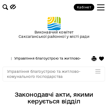
Відділ з житлових питань
Кабінет
Відділ документообігу та
контролю
Виконавчий комітет
Основні завдання та функції
Саксаганської районної у місті ради
відділу
Законодавчі акти, якими
Управління благоустрою та житлово-комунального 
керується відділ
Управління благоустрою та житлово-
Мапа розділу
комунального господарства
Законодавчі акти, якими
керується відділ