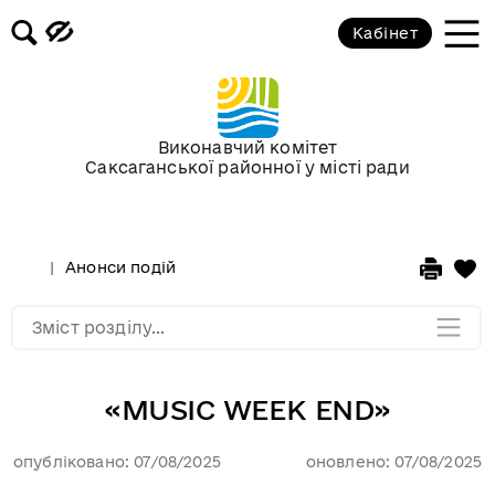
3D-панорамы
Кабінет
Відеофіксація засідань постійних
комісій та пленарних засідань
районної ради
Виконавчий комітет
Саксаганської районної у місті ради
Фотоальбоми
Сторінка редактора
Анонси подій
Мапа розділу
Зміст розділу...
«MUSIC WEEK END»
опубліковано: 07/08/2025
оновлено: 07/08/2025