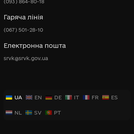
(093) 864-80-18
Гаряча лінія
(067) 501-28-10
Електронна пошта
srvk@srvk.gov.ua
UA
EN
DE
IT
FR
ES
NL
SV
PT