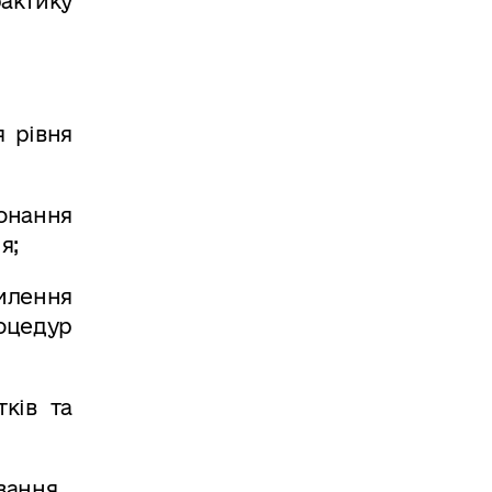
актику
я рівня
онання
я;
илення
оцедур
ків та
вання.