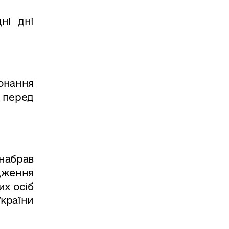
ні дні
онання
; перед
 набрав
рдження
их осіб
країни