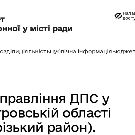
Нала
т
дост
нної у місті ради
озділи
Діяльність
Публічна інформація
Бюдже
управління ДПС у
ровській області
ізький район).