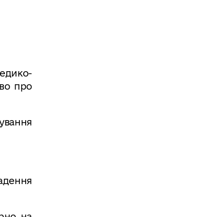
Медико-
тво про
ування
ладення
рно на