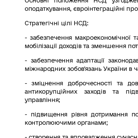
Основні положення НСД узгодже
оподаткування, євроінтеграційні про
Стратегічні цілі НСД:
- забезпечення макроекономічної т
мобілізації доходів та зменшення по
- забезпечення адаптації законод
міжнародних зобовʼязань України в ч
- зміцнення доброчесності та до
антикорупційних заходів та під
управління;
- підвищення рівня дотримання по
контролюючими органами;
- створення та впровадження сучасн