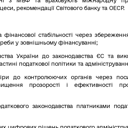
ні з МВФ та враховують міжнародну пр
цеси, рекомендації Світового банку та ОЕСР.
а фінансової стабільності через збереженн
треби у зовнішньому фінансуванні;
авства України до законодавства ЄС та вик
астині податкової політики та адмініструванн
віри до контролюючих органів через пос
вищення прозорості і ефективності пр
даткового законодавства платниками подат
их цифрових рішень податкового адміністру