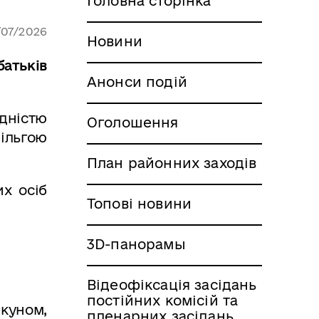
Головна сторінка
/07/2026
Новини
батьків
Анонси подій
ідністю
Оголошення
ільгою
План районних заходів
х осіб
Топові новини
3D-панорамы
Відеофіксація засідань
постійних комісій та
ікуном,
пленарних засідань