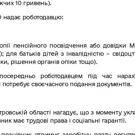
жчих 10 гривень).
 надає роботодавцю:
копії пенсійного посвідчення або довідки 
); для батьків дітей з інвалідністю – свідоц
и, рішення органів опіки тощо).
посередньо роботодавцем під час нарах
ня потребує своєчасного подання документів.
ровській області нагадує, що з моменту ук
к має трудові права і соціальні гарантії.
 працівник отримує заробітну плату регуля