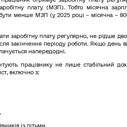
аробітну плату (МЗП). Тобто місячна зарпл
бути менше МЗП (у 2025 році – місячна – 8
ти заробітну плату регулярно, не рідше дво
ісля закінчення періоду роботи. Якщо день 
плачується напередодні.
нтують працівнику не лише стабільний дохі
ст, включно з:
,
вників із дітьми.