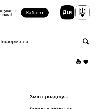
штування
Кабінет
упності
т
Інформація
Зміст розділу...