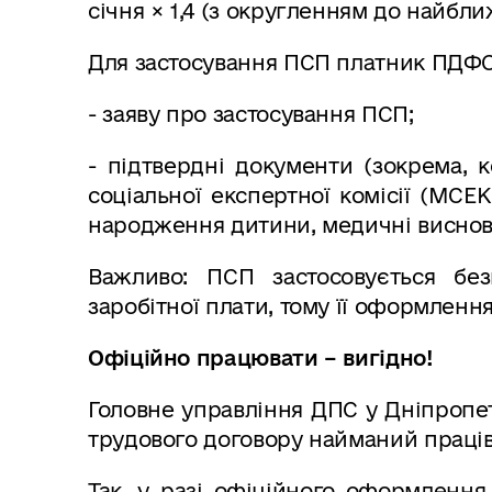
січня × 1,4 (з округленням до найбли
Для застосування ПСП платник ПДФО
- заяву про застосування ПСП;
- підтвердні документи (зокрема, 
соціальної експертної комісії (МСЕК
народження дитини, медичні висновк
Важливо:
ПСП застосовується без
заробітної плати, тому її оформлен
Офіційно працювати – вигідно!
Головне управління ДПС у Дніпропет
трудового договору найманий працівни
Так, у разі офіційного оформлення