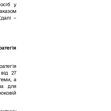
осіб у
аказом
(далі –
атегія
ратегія
від 27
еми, а
на для
оковій