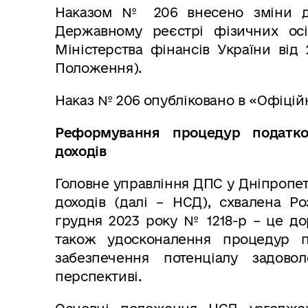
Наказом № 206 внесено зміни д
Державному реєстрі фізичних осі
Міністерства фінансів України від
Положення).
Наказ № 206 опубліковано в «Офіційн
Реформування
процедур податк
доходів
Головне управління ДПС у Дніпропетр
доходів (далі – НСД), схвалена Р
грудня 2023 року № 1218-р – це д
також удосконалення процедур по
забезпечення потенціалу задово
перспективі.