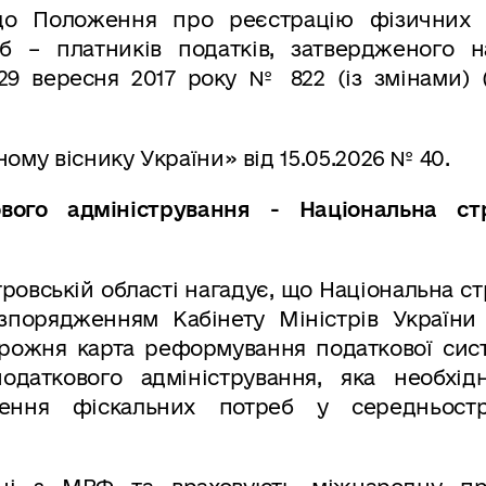
о Положення про реєстрацію фізичних 
б – платників податків, затвердженого н
 29 вересня 2017 року № 822 (із змінами) 
ому віснику України» від 15.05.2026 № 40.
ового адміністрування
-
Національна стр
овській області нагадує, що Національна ст
озпорядженням Кабінету Міністрів України 
орожня карта реформування податкової сист
даткового адміністрування, яка необхід
лення фіскальних потреб у середньостр