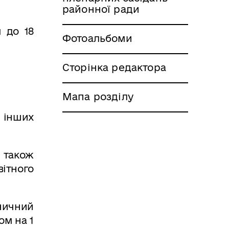
районної ради
м до 18
Фотоальбоми
Сторінка редактора
Мапа розділу
ї інших
 також
вітного
ничний
ом на 1