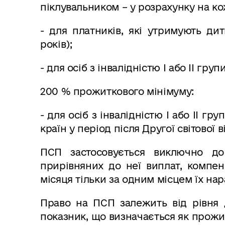
піклувальником – у розрахунку на ко
- для платників, які утримують ди
років);
- для осіб з інвалідністю I або II груп
200 % прожиткового мінімуму:
- для осіб з інвалідністю I або II гр
країн у період після Другої світової в
ПСП застосовується виключно до
прирівняних до неї виплат, компен
місяця тільки за одним місцем їх нар
Право на ПСП залежить від рівня 
показник, що визначається як прожи