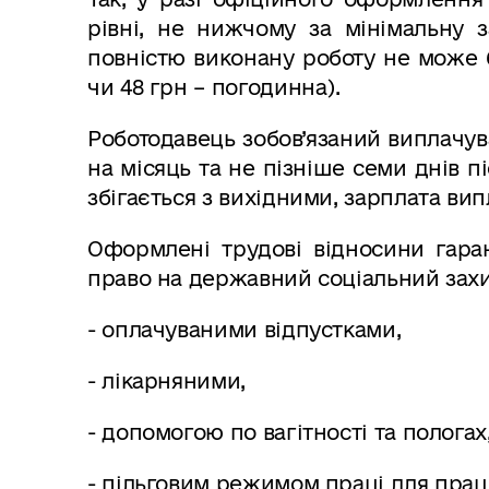
рівні, не нижчому за мінімальну з
повністю виконану роботу не може 
чи 48 грн – погодинна).
Роботодавець зобов’язаний виплачува
на місяць та не пізніше семи днів п
збігається з вихідними, зарплата ви
Оформлені трудові відносини гара
право на державний соціальний захи
- оплачуваними відпустками,
- лікарняними,
- допомогою по вагітності та пологах
- пільговим режимом праці для праці