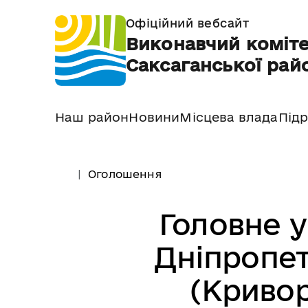
Офіційний вебсайт
Виконавчий коміте
Саксаганської райо
Наш район
Новини
Місцева влада
Підр
Оголошення
Головне 
Дніпропет
(Кривор