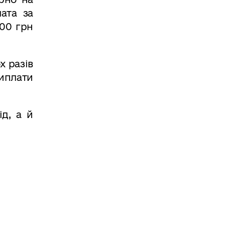
ата за
000 грн
х разів
виплати
д, а й