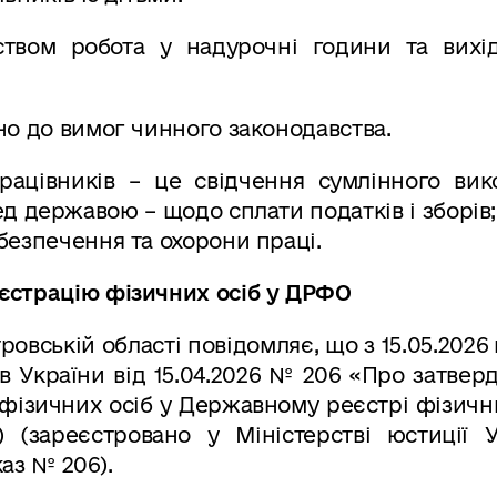
ством робота у надурочні години та вихід
но до вимог чинного законодавства.
ацівників – це свідчення сумлінного вик
ед державою – щодо сплати податків і зборів
безпечення та охорони праці.
єстрацію фізичних осіб у ДРФО
овській області повідомляє, що з 15.05.2026
ів України від 15.04.2026 № 206 «Про затве
фізичних осіб у Державному реєстрі фізичн
) (зареєстровано у Міністерстві юстиції У
каз № 206).