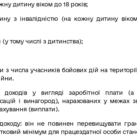
жну дитину віком до 18 років;
тину з інвалідністю (на кожну дитину віко
и (у тому числі з дитинства);
упи з числа учасників бойових дій на територі
ійни.
 доходів у вигляді заробітної плати (а
сацій і винагород), нарахованих у межах з
ахування (виплати).
доходу: він не повинен перевищувати гра
тковий мінімум для працездатної особи стан