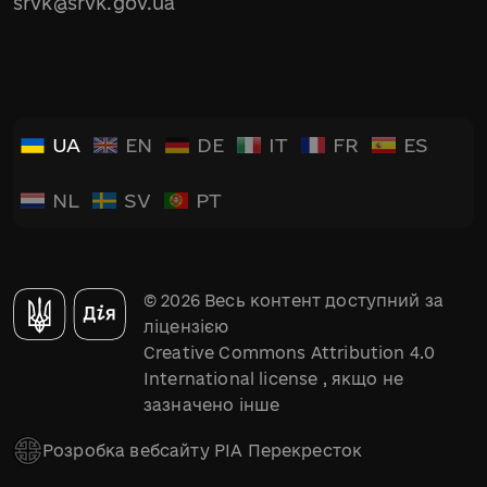
srvk@srvk.gov.ua
UA
EN
DE
IT
FR
ES
NL
SV
PT
© 2026 Весь контент доступний за
ліцензією
Creative Commons Attribution 4.0
International license
, якщо не
зазначено інше
Розробка вебсайту РІА Перекресток