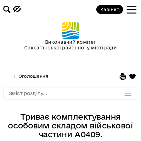
3D-панорамы
Кабінет
Відеофіксація засідань постійних
комісій та пленарних засідань
районної ради
Виконавчий комітет
Саксаганської районної у місті ради
Фотоальбоми
Сторінка редактора
Оголошення
Мапа розділу
Зміст розділу...
Триває комплектування
особовим складом військової
частини А0409.