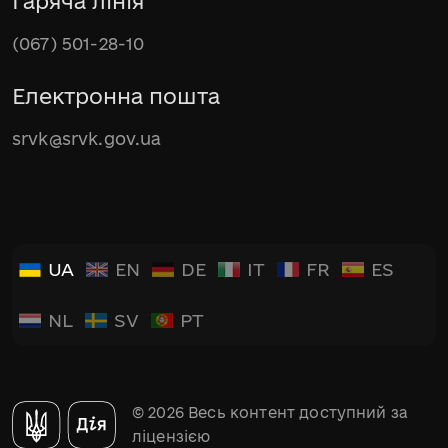
Гаряча лінія
(067) 501-28-10
Електронна пошта
srvk@srvk.gov.ua
UA
EN
DE
IT
FR
ES
NL
SV
PT
© 2026 Весь контент доступний за
ліцензією