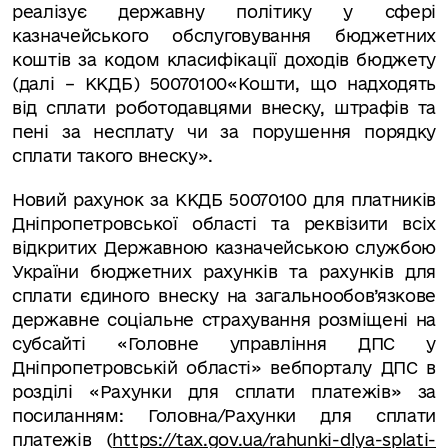
реалізує державну політику у сфері
казначейського обслуговування бюджетних
коштів за кодом класифікації доходів бюджету
(далі – ККДБ) 50070100«Кошти, що надходять
від сплати роботодавцями внеску, штрафів та
пені за несплату чи за порушення порядку
сплати такого внеску».
Новий рахунок за ККДБ 50070100 для платників
Дніпропетровської області та реквізити всіх
відкритих Державною казначейською службою
України бюджетних рахунків та рахунків для
сплати єдиного внеску на загальнообов’язкове
державне соціальне страхування розміщені на
субсайті «Головне управління ДПС у
Дніпропетровській області» вебпорталу ДПС в
розділі «Рахунки для сплати платежів» за
посиланням: Головна/Рахунки для сплати
платежів (
https://tax.gov.ua/rahunki-dlya-splati-