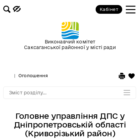
3D-панорамы
Кабінет
Відеофіксація засідань постійних
комісій та пленарних засідань
районної ради
Виконавчий комітет
Саксаганської районної у місті ради
Фотоальбоми
Сторінка редактора
Оголошення
Мапа розділу
Зміст розділу...
Головне управління ДПС у
Дніпропетровській області
(Криворізький район)