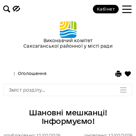
3D-панорамы
Кабінет
Відеофіксація засідань постійних
комісій та пленарних засідань
районної ради
Виконавчий комітет
Саксаганської районної у місті ради
Фотоальбоми
Сторінка редактора
Оголошення
Мапа розділу
Зміст розділу...
Шановні мешканці!
Інформуємо!
опубліковано: 12/02/2026
оновлено: 12/02/2026