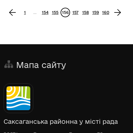
<
1
…
154
155
156
157
158
159
160
>
Мапа сайту
Саксаганська районна у місті рада