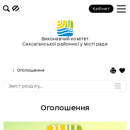
3D-панорамы
Кабінет
Відеофіксація засідань постійних
комісій та пленарних засідань
районної ради
Виконавчий комітет
Саксаганської районної у місті ради
Фотоальбоми
Сторінка редактора
Оголошення
Мапа розділу
Зміст розділу...
Оголошення