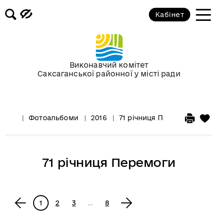
Кабінет
Виконавчий комітет
Саксаганської районної у місті ради
Фотоальбоми
2016
71 річниця Перемоги
71 річниця Перемоги
<
1
2
3
…
8
>