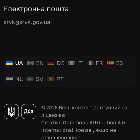
Електронна пошта
srvk@srvk.gov.ua
UA
EN
DE
IT
FR
ES
NL
SV
PT
© 2026 Весь контент доступний за
ліцензією
Creative Commons Attribution 4.0
International license
, якщо не
зазначено інше