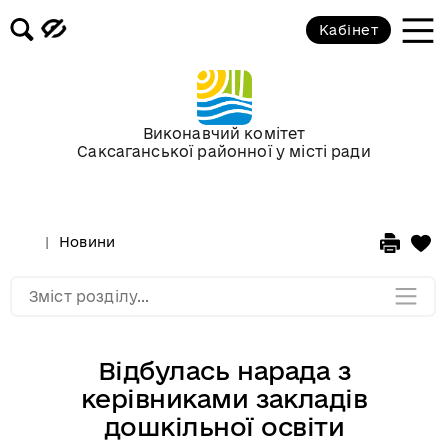
3D-панорамы
Кабінет
Відеофіксація засідань постійних
комісій та пленарних засідань
районної ради
Виконавчий комітет
Саксаганської районної у місті ради
Фотоальбоми
Сторінка редактора
Новини
Мапа розділу
Зміст розділу...
Відбулась нарада з
керівниками закладів
дошкільної освіти