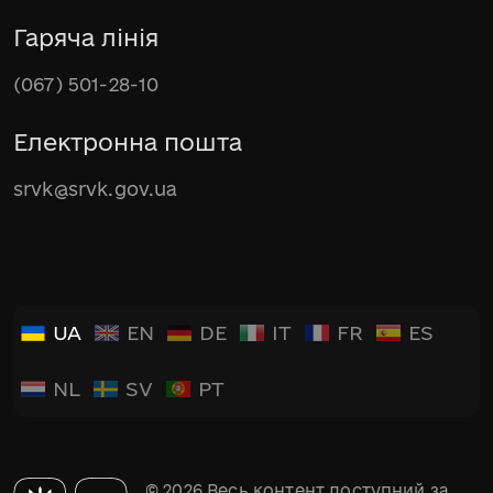
Гаряча лінія
(067) 501-28-10
Електронна пошта
srvk@srvk.gov.ua
UA
EN
DE
IT
FR
ES
NL
SV
PT
© 2026 Весь контент доступний за