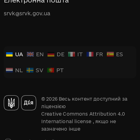
srvk@srvk.gov.ua
UA
EN
DE
IT
FR
ES
NL
SV
PT
© 2026 Весь контент доступний за
ліцензією
Creative Commons Attribution 4.0
International license
, якщо не
зазначено інше