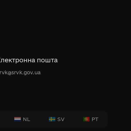
Електронна пошта
rvk@srvk.gov.ua
NL
SV
PT