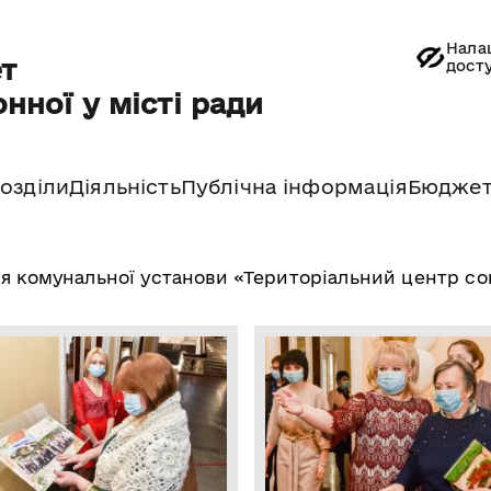
Нала
т
дост
нної у місті ради
озділи
Діяльність
Публічна інформація
Бюдже
чя комунальної установи «Територіальний центр со