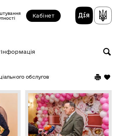
штування
Кабінет
упності
т
Інформація
ціального обслуговування (надання соціальних пос