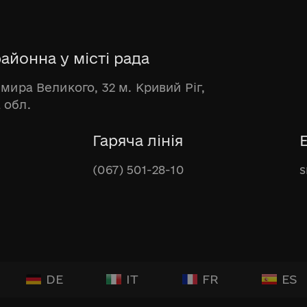
айонна у місті рада
имира Великого, 32 м. Кривий Ріг,
 обл.
Гаряча лінія
(067) 501-28-10
s
DE
IT
FR
ES