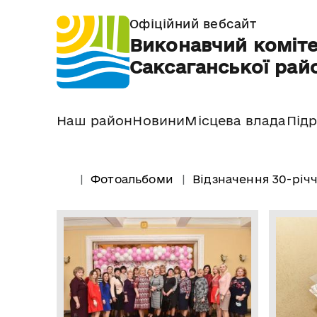
Офіційний вебсайт
Виконавчий коміте
Саксаганської райо
Наш район
Новини
Місцева влада
Підр
Фотоальбоми
Відзначення 30-річ