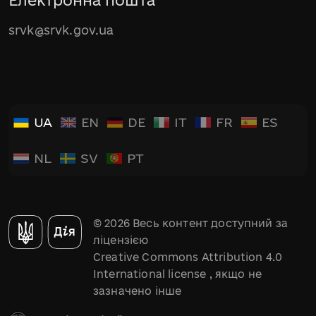
srvk@srvk.gov.ua
UA
EN
DE
IT
FR
ES
NL
SV
PT
© 2026 Весь контент доступний за
ліцензією
Creative Commons Attribution 4.0
International license
, якщо не
зазначено інше