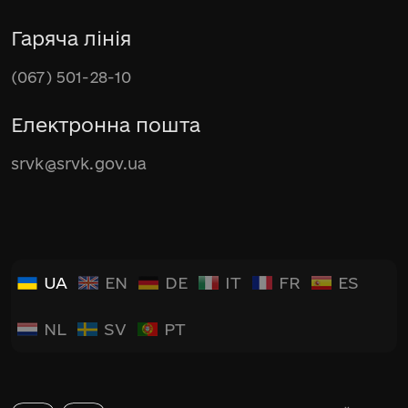
Гаряча лінія
(067) 501-28-10
Електронна пошта
srvk@srvk.gov.ua
UA
EN
DE
IT
FR
ES
NL
SV
PT