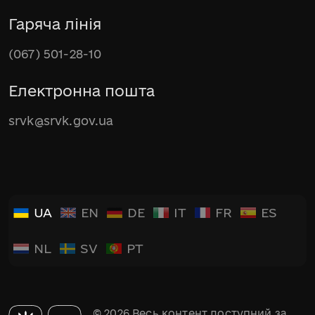
Гаряча лінія
(067) 501-28-10
Електронна пошта
srvk@srvk.gov.ua
UA
EN
DE
IT
FR
ES
NL
SV
PT
© 2026 Весь контент доступний за