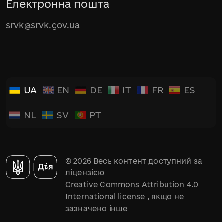
Електронна пошта
srvk@srvk.gov.ua
UA
EN
DE
IT
FR
ES
NL
SV
PT
© 2026 Весь контент доступний за
ліцензією
Creative Commons Attribution 4.0
International license
, якщо не
зазначено інше