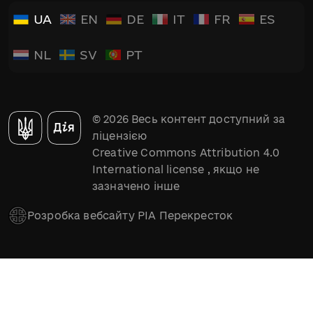
UA
EN
DE
IT
FR
ES
NL
SV
PT
© 2026 Весь контент доступний за
ліцензією
Creative Commons Attribution 4.0
International license
, якщо не
зазначено інше
Розробка вебсайту РІА Перекресток